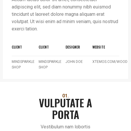
adipiscing elit, sed diam nonummy nibh euismod
tincidunt ut laoreet dolore magna aliquam erat
volutpat. Ut wisi enim ad minim veniam, quis nostrud
exerci tation.
CLIENT
CLIENT
DESIGNER
WEBSITE
MINDSPARKLE
MINDSPARKLE
JOHN DOE
XTEMOS.COM/WOOD
SHOP
SHOP
01.
VULPUTATE A
PORTA
Vestibulum nam lobortis