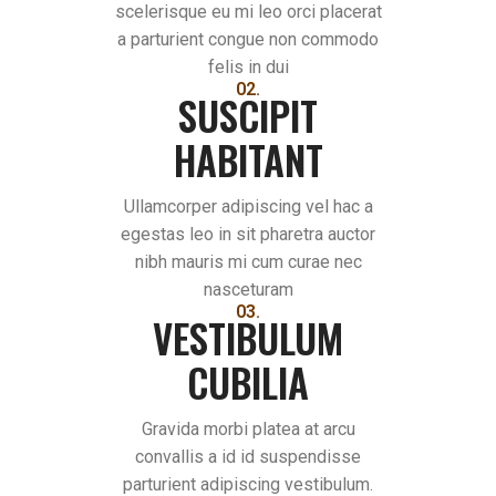
scelerisque eu mi leo orci placerat
a parturient congue non commodo
felis in dui
02.
SUSCIPIT
HABITANT
Ullamcorper adipiscing vel hac a
egestas leo in sit pharetra auctor
nibh mauris mi cum curae nec
nasceturam
03.
VESTIBULUM
CUBILIA
Gravida morbi platea at arcu
convallis a id id suspendisse
parturient adipiscing vestibulum.